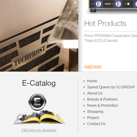
Hot Products
Piron PF5004M Convection Ov
Trays ECO (Caboto)
read more
E-Catalog
Home
Speed Queen by VJ GROUP
About Us
Brands & Partners
News & Promotion
Shopping
Project
Contact Us
Click here for download