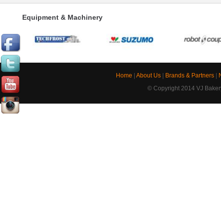
Equipment & Machinery
Home
|
About Us
|
Brands & Partners
|
© Copyright 2014 VJ Bakery.