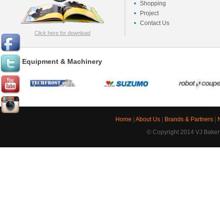
Shopping
Project
Contact Us
Click here for download
Equipment & Machinery
Home
|
About Us
|
Brands & Partners
|
© Copyright 2014 VJ Bakery.